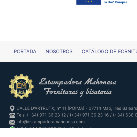
PORTADA
NOSOTROS
CATÁLOGO DE FORNIT
CALLE D'ARTRUTX, nº 11 (POIMA) - 07714 Maó, Illes Balears
Tels. (+34) 971 36 23 12 / (+34) 971 36 23 16 / (+34) 638
info@estampadoramahonesa.com
(+34) 644 340 665 (Sólo WhatsApp)
www.instagram.com/estampadoramahonesa