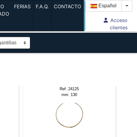
(current)
(current)
(current)
Español
GO
FERIAS
F.A.Q.
CONTACTO
Togg
ADO
Acceso
urrent)
clientes
Ref: 24125
mm: 130