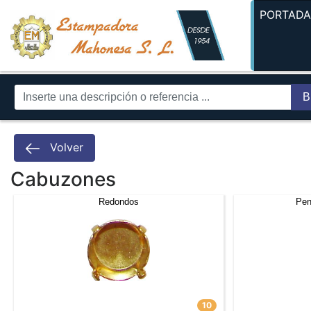
PORTAD
B
Volver
Cabuzones
Redondos
Pen
10