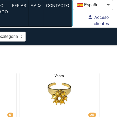
(current)
(current)
(current)
Español
GO
FERIAS
F.A.Q.
CONTACTO
Togg
ADO
Acceso
urrent)
clientes
Varios
9
25